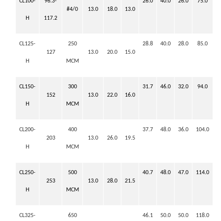
CL100-
96.3-
26.0
40.0
26.0
75.0
#4/0
13.0
18.0
13.0
H
117.2
CL125-
250
28.8
40.0
28.0
85.0
127
13.0
20.0
15.0
H
MCM
CL150-
300
31.7
46.0
32.0
94.0
152
13.0
22.0
16.0
H
MCM
CL200-
400
37.7
48.0
36.0
104.0
203
13.0
26.0
19.5
H
MCM
CL250-
500
40.7
48.0
47.0
114.0
253
13.0
28.0
21.5
H
MCM
CL325-
650
46.1
50.0
50.0
118.0