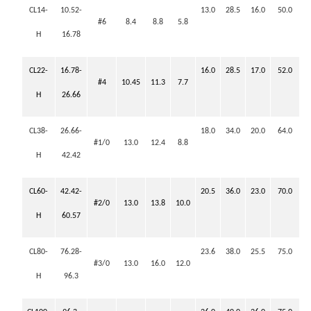
CL14-
10.52-
13.0
28.5
16.0
50.0
#6
8.4
8.8
5.8
H
16.78
CL22-
16.78-
16.0
28.5
17.0
52.0
#4
10.45
11.3
7.7
H
26.66
CL38-
26.66-
18.0
34.0
20.0
64.0
#1/0
13.0
12.4
8.8
H
42.42
CL60-
42.42-
20.5
36.0
23.0
70.0
#2/0
13.0
13.8
10.0
H
60.57
CL80-
76.28-
23.6
38.0
25.5
75.0
#3/0
13.0
16.0
12.0
H
96.3