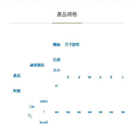
產品規格
螺絲
尺寸說明
孔洞
線徑資訊
大小
產品
D
d
W
A
B
L
H
料號
AWG
〔㎜
㎜
㎜
㎜
㎜
㎜
㎜
㎜
/
2
〕
kcmil