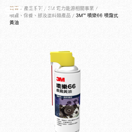
PRODUCTS
首頁
產品系列
3M 電力能源相關事業
繁體中文
噴霧、保養、膠及塗料類產品
3M™ 噴樂66 噴霧式
黃油