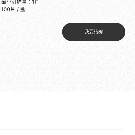
最小訂購量：1片
100片 / 盒
我要諮詢