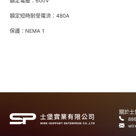
額定電壓：600V
額定短時耐受電流：480A
保護：NEMA 1
關於士
886
wir