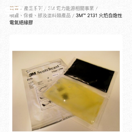
PRODUCTS
首頁
產品系列
3M 電力能源相關事業
繁體中文
噴霧、保養、膠及塗料類產品
3M™ 2131 火焰自熄性
電氣絕緣膠