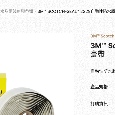
PRODUCTS
防水及絕緣用膠帶類
3M™ SCOTCH-SEAL™ 2229自融性防水
關於士堡
產品系列
最新消息
實績案例
相關問答
3M™ Scotch
3M™ S
膏帶
自融性防水
產品規格：
訂購資訊：