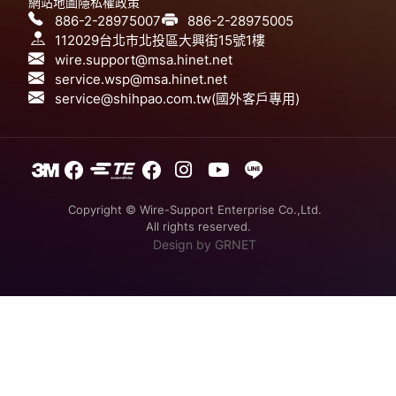
網站地圖
隱私權政策
886-2-28975007
886-2-28975005
112029台北市北投區大興街15號1樓
wire.support@msa.hinet.net
service.wsp@msa.hinet.net
service@shihpao.com.tw(國外客戶專用)
Copyright © Wire-Support Enterprise Co.,Ltd.
All rights reserved.
Design
by GRNET