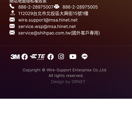
網站地圖
隱私權政策
886-2-28975007
886-2-28975005
112029台北市北投區大興街15號1樓
wire.support@msa.hinet.net
service.wsp@msa.hinet.net
service@shihpao.com.tw(國外客戶專用)
Copyright © Wire-Support Enterprise Co.,Ltd.
All rights reserved.
Design
by GRNET