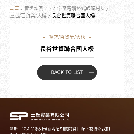
W
O
R
K
S
首頁
實績案例
3M 中壓電纜終端處理材料
繁體中文
飯店/百貨業/大樓
長谷世貿聯合國大樓
飯店/百貨業/大樓
長谷世貿聯合國大樓
BACK TO LIST
關於士堡
產品系列
最新消息
相關問答
目錄下載
聯絡我們