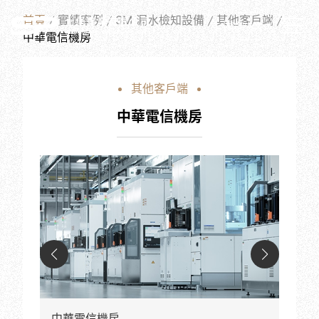
W
O
R
K
S
首頁
實績案例
3M 漏水檢知設備
其他客戶端
繁體中文
中華電信機房
其他客戶端
中華電信機房
中華電信機房