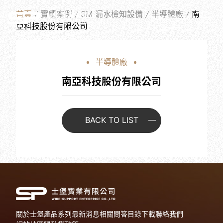
W
O
R
K
S
首頁
實績案例
3M 漏水檢知設備
半導體廠
南
繁體中文
亞科技股份有限公司
半導體廠
南亞科技股份有限公司
BACK TO LIST
關於士堡
產品系列
最新消息
相關問答
目錄下載
聯絡我們