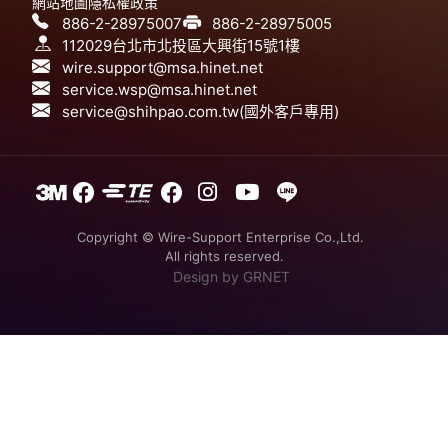
網站地圖
隱私權政策
886-2-28975007
886-2-28975005
112029台北市北投區大興街15號1樓
wire.support@msa.hinet.net
service.wsp@msa.hinet.net
service@shihpao.com.tw(國外客戶專用)
Copyright © Wire-Support Enterprise Co.,Ltd.
All rights reserved.
Design
by GRNET