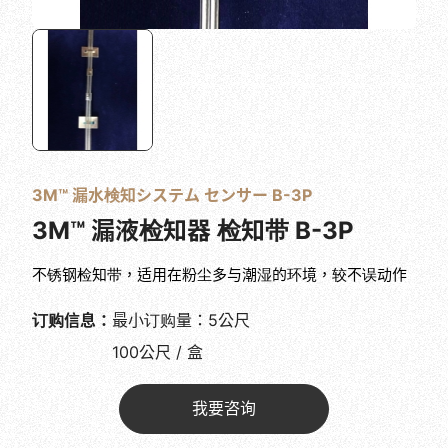
3M™ 漏水検知システム センサー B-3P
3M™ 漏液检知器 检知带 B-3P
不锈钢检知带，适用在粉尘多与潮湿的环境，较不误动作
订购信息：
最小订购量：5公尺
100公尺 / 盒
我要咨询