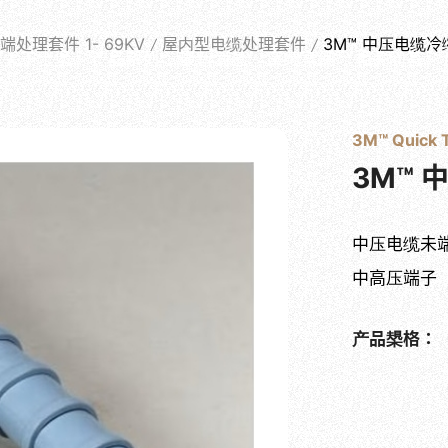
PRODUCTS
处理套件 1- 69KV
屋内型电缆处理套件
3M™ 中压电缆冷
关于士堡
产品系列
最新消息
实绩案例
相关问答
3M™ Quick T
3M™ 
中压电缆未
中高压端子
产品槼格：