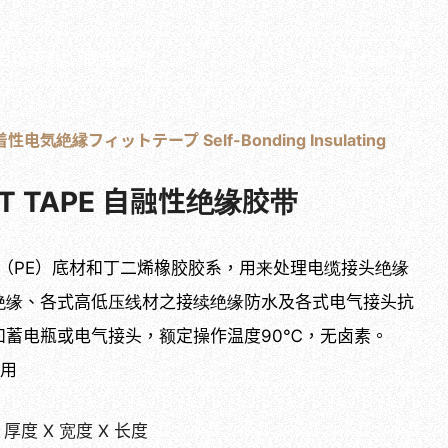
目录下载
联系我们
简体中文
性电気絶縁フィットテープ Self-Bonding Insulating
FIT TAPE 自融性绝缘胶带
烯（PE）底材和丁二烯橡胶胶系，用来处理电缆接头绝缘
绝缘、各式高低压线材之接续绝缘防水及各式电气接头抗
如蓄电瓶或电气接头，额定操作温度90℃，无卤素。
使用
厚度 X 宽度 X 长度