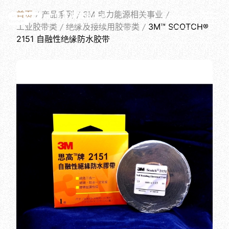
PRODUCTS
首页
产品系列
3M 电力能源相关事业
简体中文
工业胶带类
绝缘及接续用胶带类
3M™ SCOTCH®
2151 自融性绝缘防水胶带