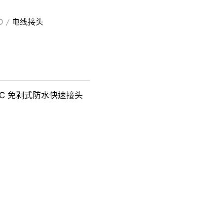
P
R
O
D
U
C
T
S
D
电线接头
关于士堡
产品系列
最新消息
实绩案例
相关问答
ELEC 免剥式防水快速接头