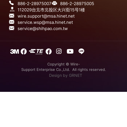
886-2-28975007
886-2-28975005
112029台北市北投区大兴街15号1楼
wire.support@msa.hinet.net
service.wsp@msa.hinet.net
service@shihpao.com.tw
Copyright © Wire-
Support Enterprise Co.,Ltd. All rights reserved.
Design
by GRNET