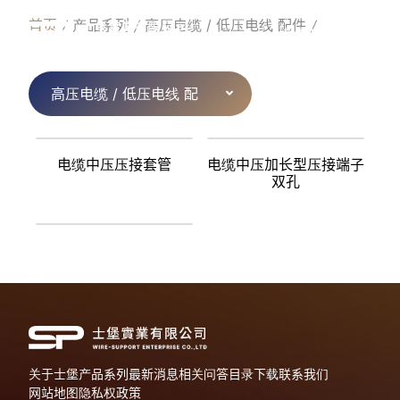
P
R
O
D
U
C
T
S
首页
产品系列
高压电缆 / 低压电线 配件
简体中文
高压电缆 / 低压电线 配
件
电缆中压压接套管
电缆中压加长型压接端子
双孔
关于士堡
产品系列
最新消息
相关问答
目录下载
联系我们
网站地图
隐私权政策